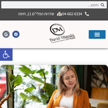
04-662-6334
שדרות הפלי"ם 11, חיפה
פתח
איסור פיטורין עובדת הריונית