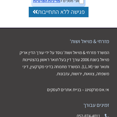
אני מסכים ל
מדיניות הפרטיות
פגישה ללא התחייבות
מזרחי & מויאל ושות'
המשרד מזרחי & מויאל ושות' נוסד על ידי עורך הדין אריק
מויאל בשנת 2006 עורך דין בעל תואר ראשון בהצטיינות
ותואר שני (LL.M). המשרד מתמחה בדיני מקרקעין, דיני
משפחה, צוואות, ירושות, עזבונות.
אי.אס מרקטינג – בניית אתרים לעסקים
זמינים עבורך
052-874-4011