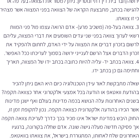
ירושה/חבר בית דין דתי ונוטריון. ניתן למסור את הצוואה בעל פה או
להגישה בכתב, מתבצעת הקראה של הצוואה בפני המצווה אשר מצהיר
כי זו צוואתו.
3. צוואה בעל-פה (משכיב מרע)- אדם הרואה עצמו מול פני המוות
רשאי לערוך צוואה בפני שני עדים השומעים את דברי המצווה, עליהם
לרשום בזכרון דברים את המצווה על ידי האדם, לחתום ולהפקיד את
זכרון הדברים אצל הרשם לענייני ירושה בסמוך לעריכתו ככל האפשר.
4. צוואה בכתב יד- עליה להיות כתובה בכתב ידו של המצווה, תאריך
וחתימה גם כן בכתב ידו.
שאלה מתבקשת לאור עידן הטכנולוגיה כיום היא האם ניתן להכיר
בהודעת וואטאפ או הודעה בכל אמצעי אלקטרוני אחר כצוואה תקפה?
בשנים האחרונות עלה הנושא בכמה מדינות בעולם ואף ישנן מדינות
אשר הכירו בהודעה אלקטרונית כצוואה תקפה. נכון לתקופת זמן זו,
החוק היבש במדינת ישראל אינו מכיר בכך כדרך לעריכת צוואה תקפה
אך פסיקה חדשה מעלה גישה שונה. אדם שחלה בקורונה, ברגעיו
האחרונים שלח לאחותו, המתגוררת בישראל, את צוואתו בוואטאפ.