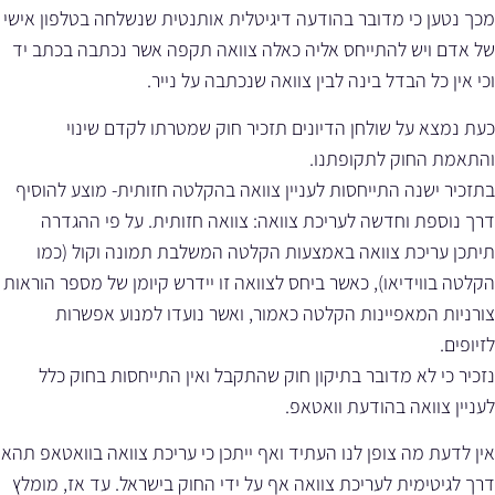
מכך נטען כי מדובר בהודעה דיגיטלית אותנטית שנשלחה בטלפון אישי
של אדם ויש להתייחס אליה כאלה צוואה תקפה אשר נכתבה בכתב יד
וכי אין כל הבדל בינה לבין צוואה שנכתבה על נייר.
כעת נמצא על שולחן הדיונים תזכיר חוק שמטרתו לקדם שינוי
והתאמת החוק לתקופתנו.
בתזכיר ישנה התייחסות לעניין צוואה בהקלטה חזותית- מוצע להוסיף
דרך נוספת וחדשה לעריכת צוואה: צוואה חזותית. על פי ההגדרה
תיתכן עריכת צוואה באמצעות הקלטה המשלבת תמונה וקול (כמו
הקלטה בווידיאו), כאשר ביחס לצוואה זו יידרש קיומן של מספר הוראות
צורניות המאפיינות הקלטה כאמור, ואשר נועדו למנוע אפשרות
לזיופים.
נזכיר כי לא מדובר בתיקון חוק שהתקבל ואין התייחסות בחוק כלל
לעניין צוואה בהודעת וואטאפ.
אין לדעת מה צופן לנו העתיד ואף ייתכן כי עריכת צוואה בוואטאפ תהא
דרך לגיטימית לעריכת צוואה אף על ידי החוק בישראל. עד אז, מומלץ