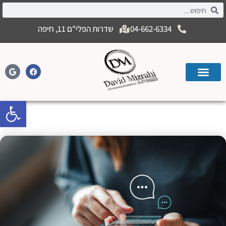
04-662-6334
שדרות הפלי"ם 11, חיפה
פתח
האם ניתן לערוך צוואה בהודעת וואטאפ?