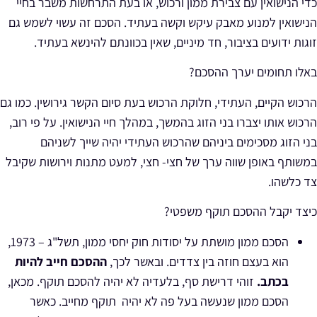
כדי הנישואין עם צבירת ממון ורכוש, או בעת התרחשות משבר בחיי
הנישואין למנוע מאבק עיקש וקשה בעתיד. הסכם זה עשוי לשמש גם
זוגות
ידועים בציבור,
חד מיניים,
שאין בכוונתם להינשא בעתיד.
באלו תחומים יערך ההסכם?
הרכוש הקיים, העתידי, חלוקת הרכוש בעת סיום הקשר גירושין. כמו גם
הרכוש אותו יצברו בני הזוג בהמשך, במהלך חיי הנישואין. על פי רוב,
בני הזוג מסכימים ביניהם שהרכוש העתידי יהיה שייך לשניהם
במשותף באופן שווה ערך של חצי- חצי, למעט מתנות וירושות שקיבל
צד כלשהו.
כיצד
יקבל ההסכם תוקף משפטי?
הסכם ממון מושתת על יסודות חוק יחסי ממון, תשל"ג – 1973,
הוא בעצם חוזה בין צדדים. ובאשר לכך,
ההסכם חייב להיות
בכתב.
זוהי דרישת סף, בלעדיה לא יהיה להסכם תוקף. מכאן,
הסכם ממון שנעשה בעל פה לא יהיה תוקף מחייב. כאשר