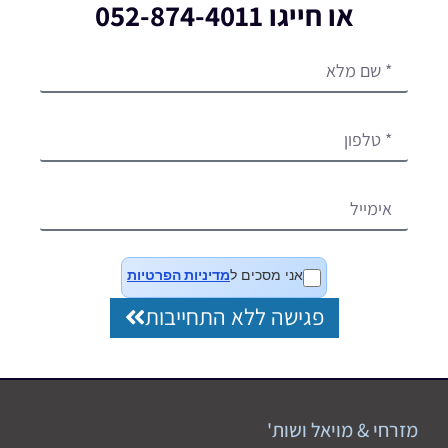
או חייגו 052-874-4011
אני מסכים ל
מדיניות הפרטיות
פגישה ללא התחייבות
מזרחי & מויאל ושות'