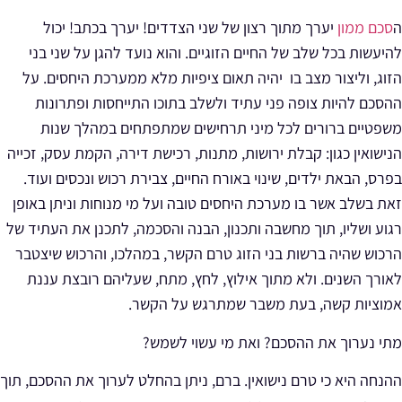
ה
סכם ממון
יערך מתוך
רצון של שני הצדדים!
יערך בכתב
! יכול
להיעשות בכל שלב של החיים הזוגיים. והוא נועד להגן על שני בני
הזוג, וליצור מצב בו יהיה
תאום ציפיות
מלא ממערכת היחסים
. על
ההסכם להיות צופה פני עתיד ולשלב בתוכו התייחסות ופתרונות
משפטיים ברורים לכל מיני תרחישים שמתפתחים במהלך שנות
הנישואין כגון: קבלת ירושות, מתנות, רכישת דירה, הקמת עסק, זכייה
בפרס, הבאת ילדים, שינוי באורח החיים, צבירת רכוש ונכסים ועוד.
זאת בשלב אשר בו מערכת היחסים טובה ועל מי מנוחות וניתן באופן
רגוע ושליו, תוך מחשבה ותכנון, הבנה והסכמה, לתכנן את העתיד של
הרכוש שהיה ברשות בני הזוג טרם הקשר, במהלכו, והרכוש שיצטבר
לאורך השנים. ולא מתוך אילוץ, לחץ, מתח, שעליהם רובצת עננת
אמוציות קשה, בעת משבר שמתרגש על הקשר.
מתי נערוך את ההסכם? ואת מי עשוי לשמש?
ההנחה היא כי טרם נישואין. ברם, ניתן בהחלט לערוך את ההסכם, תוך