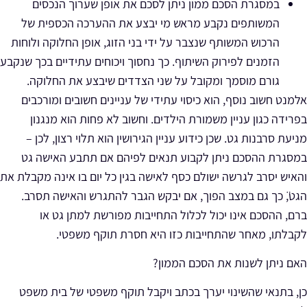
במסגרת הסכם ממון ניתן לסכם את אופן שערוך הנכסים
המשותפים נקבע מראש מי יבצע את ההערכה הכספית של
הרכוש המשותף שנצבר על ידי בני הזוג, אופן החלוקה ולוחות
הזמנים לפירוק השיתוף. כך נחסוך ויכוחים עתידיים בכך שנקבע
גורם מוסמך ומקובל על שני הצדדים שיבצע את החלוקה.
אלמנט חשוב נוסף, הוא כיסוי עתידי של עניינים חשובים ומורכבים
בפרידה כגון עניין משמורת הילדים. וחשוב לא פחות הוא מנגנון
מניעת סרבנות גט. שכן כידוע עניין הגירושין הוא תלוי רצון, לכן –
במסגרת ההסכם ניתן לקבוע תנאים לפיהם אם תתבע האישה גט
והאיש יסרב לגרשה ישולם כסף לאישה בגין כל יום בו אינה מקבלת את
הגט̈, כך גם במצב הפוך, אם יבקש הגבר להתגרש והאישה תסרב.
ברם, ההסכם אינו יכול לכלול התחייבות מפורשת למתן גט או
לקבלתו, מאחר שהתחייבות כזו היא חסרת תוקף משפטי.
האם ניתן לשנות את הסכם הממון?
כן, בתנאי שהשינוי
יערך בכתב
ויקבל תוקף משפטי
של בית משפט