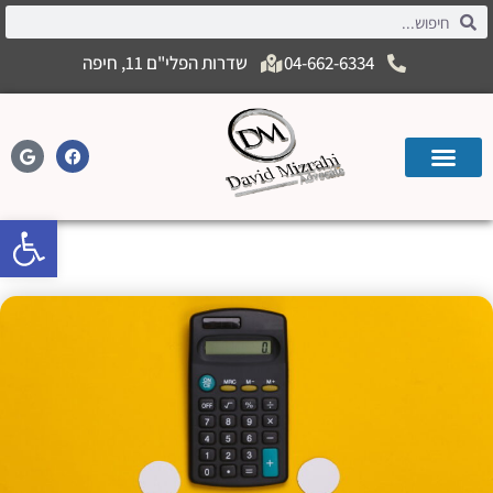
04-662-6334
שדרות הפלי"ם 11, חיפה
פתח
הסכם יחסי ממון