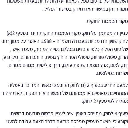
השלכותיו של פרסום מפלה כאמור עלולות להיות בעלות משמעות
חמורה, הן במישור האזרחי והן במישור הפלילי.
מקור הסמכות החוקית
עניין זה מסתמך על חוק. מקור הסמכות החוקית הינה בסעיף 2(א)
לחוק שוויון הזדמנויות בעבודה תשמ"ח – 1988. האוסר על מגוון רחב
של סוגי הפליה כלפי עובדים ובכללם
נטייה המינית, מעמד אישי,
הריון, טיפולי פוריות, טיפולי הפריה חוץ גופית, היותם הורים, גיל, גזע,
דת, לאום, ארץ מוצא השקפת עולם, דרך פוליטית, מגורם מגורים
ושירות במילואים.
למעט החריג בסעיף 2 (ג) לחוק הקובע כי כאשר המדובר באפליה
המתחייבת מאופיים או ממהותם של המשרה או התפקיד, לא תהיה זו
אפליה לפי סעיף 2 לחוק.
סעיף 8 לחוק, מתייחס באופן ישיר לעניין פרסום מודעות דרושים
וקובע כי כאשר מעסיק מפרסם מודעה בדבר הצעת עבודה למעט