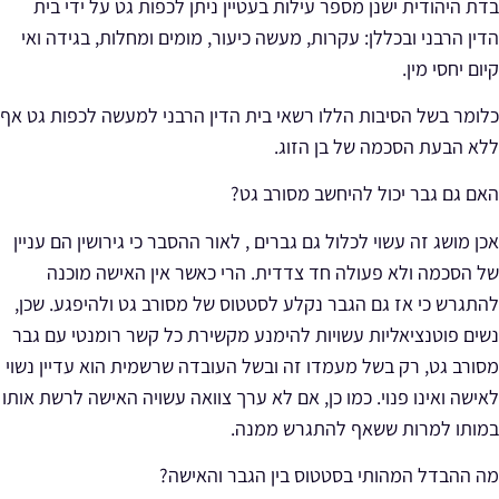
בדת היהודית ישנן מספר עילות בעטיין ניתן לכפות גט על ידי בית
הדין הרבני ובכללן: עקרות, מעשה כיעור, מומים ומחלות, בגידה ואי
קיום יחסי מין.
כלומר בשל הסיבות הללו רשאי בית הדין הרבני למעשה לכפות גט אף
ללא הבעת הסכמה של בן הזוג.
האם גם גבר יכול להיחשב מסורב גט?
אכן מושג זה עשוי לכלול גם גברים , לאור ההסבר כי גירושין הם עניין
של הסכמה ולא פעולה חד צדדית. הרי כאשר אין האישה מוכנה
להתגרש כי אז גם הגבר נקלע לסטטוס של מסורב גט ולהיפגע. שכן,
נשים פוטנציאליות עשויות להימנע מקשירת כל קשר רומנטי עם גבר
מסורב גט, רק בשל מעמדו זה ובשל העובדה שרשמית הוא עדיין נשוי
לאישה ואינו פנוי. כמו כן, אם לא ערך צוואה עשויה האישה לרשת אותו
במותו למרות ששאף להתגרש ממנה.
מה ההבדל המהותי בסטטוס בין הגבר והאישה?