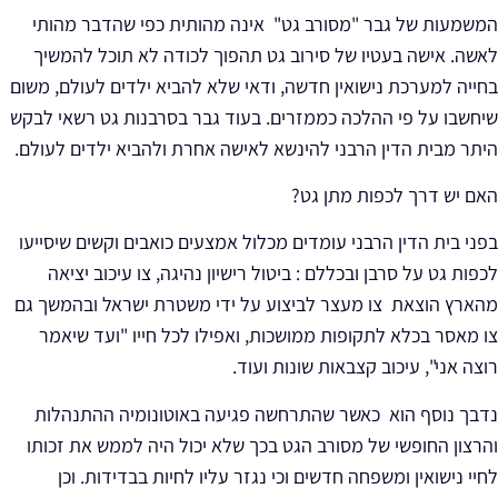
המשמעות של גבר "מסורב גט" אינה מהותית כפי שהדבר מהותי
לאשה. אישה בעטיו של סירוב גט תהפוך לכודה לא תוכל להמשיך
בחייה למערכת נישואין חדשה, ודאי שלא להביא ילדים לעולם, משום
שיחשבו על פי ההלכה כממזרים. בעוד גבר בסרבנות גט רשאי לבקש
היתר מבית הדין הרבני להינשא לאישה אחרת ולהביא ילדים לעולם.
האם יש דרך לכפות מתן גט?
בפני בית הדין הרבני עומדים מכלול אמצעים כואבים וקשים שיסייעו
לכפות גט על סרבן ובכללם : ביטול רישיון נהיגה, צו עיכוב יציאה
מהארץ הוצאת צו מעצר לביצוע על ידי משטרת ישראל ובהמשך גם
צו מאסר בכלא לתקופות ממושכות, ואפילו לכל חייו "ועד שיאמר
רוצה אני", עיכוב קצבאות שונות ועוד.
נדבך נוסף הוא כאשר שהתרחשה פגיעה באוטונומיה ההתנהלות
והרצון החופשי של
מסורב הגט בכך שלא יכול היה לממש את זכותו
לחיי נישואין ומשפחה חדשים וכי נגזר עליו לחיות בבדידות.
וכן