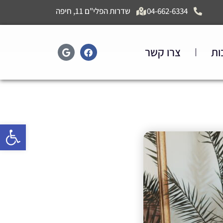
04-662-6334
שדרות הפלי"ם 11, חיפה
ות
צרו קשר
פתח