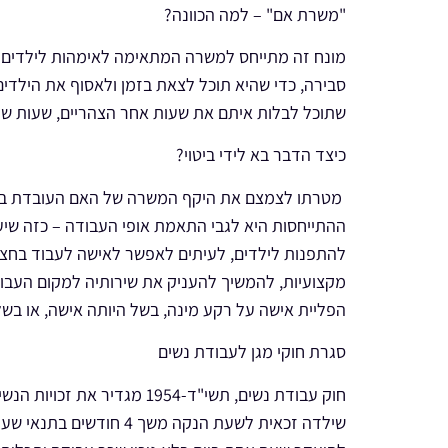
"משרת אם" – למה הכוונה?
מונח זה מתייחס למשרה המתאימה לאימהות לילדים 
סבירה, כדי שהיא תוכל לצאת בזמן ולאסוף את הילדים
שתוכל לבלות איתם את שעות אחר הצהריים, שעות שהן
כיצד הדבר בא לידי ביטוי?
מטרתו לצמצם את היקף המשרה של האם העובדת ביח
ההתייחסות היא לגבי התאמת אופי העבודה – כזה שיע
להתפנות לילדים, לעיתים לאפשר לאישה לעבוד בחצי משרה או 3/4 משרה. כך יכולה האם
מקצועיות, להמשיך להעניק את שירותיה למקום העבודה
הפליית אישה על רקע מינה, בשל היותה אישה, או בשלה
סגרת חוקי מגן לעבודת נשים
חוק עבודת נשים, תשי"ד-1954
מגדיר את זכויות הנשים
שילדה זכאית לשעת הנקה משך 4 חודשים בתנאי שעובדת בהיקף משרה של 174 שעות חודשיות לפי סעיף סעיף 7(ג)(3) ל