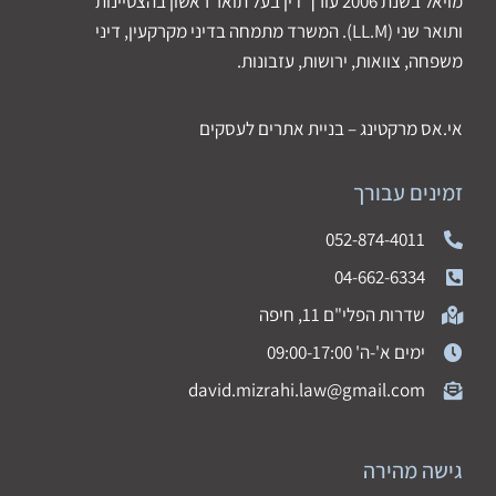
מויאל בשנת 2006 עורך דין בעל תואר ראשון בהצטיינות
ותואר שני (LL.M). המשרד מתמחה בדיני מקרקעין, דיני
משפחה, צוואות, ירושות, עזבונות.
אי.אס מרקטינג – בניית אתרים לעסקים
זמינים עבורך
052-874-4011
04-662-6334
שדרות הפלי"ם 11, חיפה
ימים א'-ה' 09:00-17:00
david.mizrahi.law@gmail.com
גישה מהירה