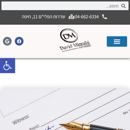
04-662-6334
שדרות הפלי"ם 11, חיפה
פתח
סעיף 30 לחוק הירושה- השפעה בלתי
הוגנת