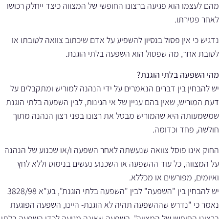
מהם לעצמו הוא פגיעה ברצונו החופשי של המצווה כיצד ייחלק רכושו
לאחר פטירתו.
נדגיש כי אין פסול בנסיון להשפיע על אדם שיכתוב צוואה לטובתו או
לטובת אחר, מה שפסול הוא השפעה בלתי הוגנת.
מהי השפעה בלתי הוגנת?
יש להבחין בין דברים הנאמרים על ידי הנהנה למוריש ומתקבלים על
דעת המוריש, שאין בהם עניין של אי הגינות, לבין השפעה בלתי הוגנת
שמשמעותה היא שהמוריש מבטל את רצונו בפני רצון הנהנה מתוך
חולשה, פחד וכדומה.
החוק אינו פוסל צוואה שנעשתה לאחר השפעה ו/או שכנוע של הנהנה
על המצווה, כל עוד ההשפעה או השכנוע נעשים בנימוס וללא לחץ
ואיומים, מפורשים או מכללא.
יש להבחין בין "השפעה" לבין "השפעה בלתי הוגנת", בע"א 3828/98
נאמר כי "נדרש שההשפעה תהיה לא הוגנת- היינו, השפעה הפוגעת
ברצונו החופשי של המצווה". השפעה שאינה מגיעה לכדי השפעה בלתי