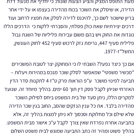
מעול התופס המציק והציע הצעות שונות: כי יחליף את מנעול דלת
הדירה, או שיסלק את השוכר בכוח מהדירה בעצמו או על ידי אחר
בריון שישכור לשם כך, להיכנס לדירה לסלק את חפציו לרחוב ועוד
דרכים יצירתיות שאת כולן פסלתי, והסברתי ללקוח כי הדרכים הללו
נוגדות את החוק ויש בהם משום עבירות פליליות של השגת גבול
פלילית
סעיף 447, גרימת נזק לרכוש סעיף 452 לחוק העונשין,
התשל"ז-1977
.
אם כך כיצד נפעל
? השבתי לו כי המחוקק יצר לטובת המשכירים
"מכשיר משפטי" שמאפשר לסלק שוכר מנכס במהירות ויעלות –
תביעה לפינוי מושכר
ע"פ הוראות פרק ט"ז 4 לתקנות סדר הדין
האזרחי שניתן לקבל פסק דין תוך 60 ימים. בהליך מיוחד זה. שנועד
למקרים הללו, ניתן סעד של בית המשפט ביחס לסילוק השוכר
מהדירה בלבד. את כל ענין הנזקים שהסב, החוב בגין שכר הדירה
שלא שילם וכל מחלוקת וסכסוך לא ניתן למצות בהליך זה, אלא
בתביעה אחרת נפרדת שאין צורך לקבל ע"כ אישור מבית המשפט.
בהליך פשוט ומהיר זה כתב התביעה שמוגש לבית משפט השלום