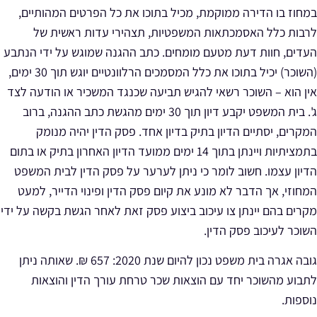
במחוז בו הדירה ממוקמת, מכיל בתוכו את כל הפרטים המהותיים,
לרבות כלל האסמכתאות המשפטיות, תצהירי עדות ראשית של
העדים, חוות דעת מטעם מומחים. כתב ההגנה שמוגש על ידי הנתבע
(השוכר) יכיל בתוכו את כלל המסמכים הרלוונטיים יוגש תוך 30 ימים,
אין הוא – השוכר רשאי להגיש תביעה שכנגד המשכיר או הודעה לצד
ג'. בית המשפט יקבע דיון תוך 30 ימים מהגשת כתב ההגנה, ברוב
המקרים, יסתיים הדיון בתיק בדיון אחד. פסק הדין יהיה מנומק
בתמציתיות ויינתן בתוך 14 ימים ממועד הדיון האחרון בתיק או בתום
הדיון עצמו.
חשוב לומר כי ניתן לערער על פסק הדין לבית המשפט
המחוזי, אך הדבר לא מונע את קיום פסק הדין ופינוי הדייר, למעט
מקרים בהם יינתן צו עיכוב ביצוע פסק זאת לאחר הגשת בקשה על ידי
השוכר לעיכוב
פסק הדין.
גובה אגרה בית משפט נכון להיום שנת 2020
: 657 ₪. שאותה ניתן
לתבוע מהשוכר יחד עם הוצאות שכר טרחת עורך הדין והוצאות
נוספות.