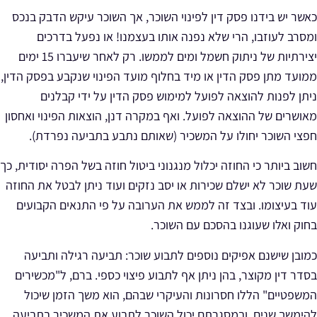
כאשר יש בידנו פסק דין לפינוי השוכר, אך השוכר עיקש הדבק בנכס
ומסרב לעוזבו,
הרי שלא נפנה אותו
בעצמנו!
או נפעל בדרכים
יצירתיות של ניתוק חשמל ומים לממשו. רק לאחר שיעברו 15 ימים
ממועד מתן פסק הדין או מיד בחלוף מועד הפינוי שנקבע בפסק הדין,
ניתן לפנות להוצאה לפועל למימוש פסק הדין על ידי קבלנים
מאושרים של ההוצאה לפועל. ואף במקרה דנן, הוצאות הפינוי ואחסון
חפצי השוכר יחולו על המשכיר (שאותם נתבע בתביעה נפרדת).
חשוב ביותר כי החוזה יכלול מנגנוני ביטול חוזה בשל הפרה יסודית, כך
שעת שוכר לא ישלם שכירות או יסב נזקים ועוד ניתן לבטל את החוזה
עוד בעיצומו. ובצד זה לממש את הערובה על פי התנאים הקבועים
בחוק ואלו שעוגנו בהסכם עם השוכר.
כמובן שישנם אפיקים נוספים לתבוע שוכר: תביעה רגילה ותביעה
בסדר דין מקוצר, בהן ניתן אף לתבוע פיצוי כספי. ברם, ל"מכשירים
המשפטיים" הללו חסרונות והעיקרי שבהם, הוא משך הזמן שיכול
להימשך שנים, ובמסגרתם יכול השוכר לתבוע את המשכיר בתביעה