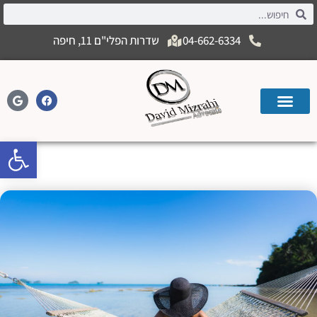
04-662-6334
שדרות הפלי"ם 11, חיפה
פתח
צבירת ימי חופשה