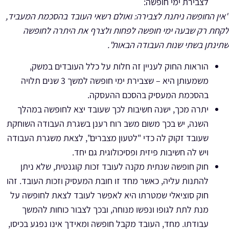
לצבירת ימי חופשה:
"אין החופשה ניתנת לצבירה: ואולם רשאי העובד בהסכמת המעביד,
לקחת רק שבעה ימי חופשה לפחות ולצרף את היתרה לחופשה
שתינתן בשתי שנות העבודה הבאות".
הוראות החוק לעניין זה חלות על כלל העובדים במשק,
משמעותן היא – שצבירת ימי חופשה למשך 3 שנים תלויה
בהסכמת המעסיק בהסכם ההעסקה.
יתרה מכך, ישנה חשיבות לכך שעובד יצא לחופשה במהלך
השנה, יש בכך משום משב רוח רענן בשגרת העבודה השוחקת
שעובד זקוק לה כדי "לטעון מצברים", לצאת משגרת העבודה
ויש לה חשיבות פיזית ופסיכולוגית גם יחד.
חוק חופשה שנתית מקנה לעובד זכות קוגנטית, שלא ניתן
להתנות עליה, כאשר מחד זו חובת המעסיק וזכות העובד. זהו
חוק סוציאלי שמטרתו היא לאפשר לעובד לצאת לחופשה על
מנת לתת לגופו ונפשו מנוחה, ובכך לצבור כוחות להמשך
עבודתו. מחד, העובד מקבל חופשה ומאידך אינו נפגע בכיסו,