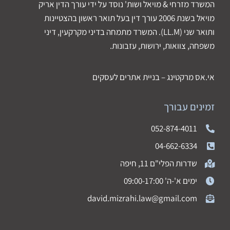
המשרד מזרחי & מויאל ושות' נוסד על ידי עורך הדין אריק
מויאל בשנת 2006 עורך דין בעל תואר ראשון בהצטיינות
ותואר שני (LL.M). המשרד מתמחה בדיני מקרקעין, דיני
משפחה, צוואות, ירושות, עזבונות.
אי.אס מרקטינג – בניית אתרים לעסקים
זמינים עבורך
052-874-4011
04-662-6334
שדרות הפלי"ם 11, חיפה
ימים א'-ה' 09:00-17:00
david.mizrahi.law@gmail.com