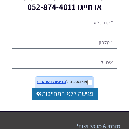
או חייגו 052-874-4011
אני מסכים ל
מדיניות הפרטיות
פגישה ללא התחייבות
מזרחי & מויאל ושות'