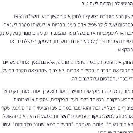
הביטוי לבין הזכות לשם טוב.
לשון הרע מוגדרת בסעיף 1 לחוק איסור לשון הרע, תשכ"ה-1965
כפרסום שעלול: להשפיל אדם בעיני הבריות או לעשותו מטרה לשנאה,
לבוז או ללעג;לבזות אדם בשל גזעו, מוצאו, דתו, מקום מגוריו, גילו, מינו,
נטייתו המינית וכד'; לפגוע באדם במשרתו, בעסקו, במשלח ידו או
במקצועו.
החוק אינו עוסק רק במה שהאדם מרגיש, אלא גם באיך אחרים עשויים
לתפוס את הדברים. במילים אחרות, לא צריך שהתוצאה תקרה בפועל,
די בכך שהפרסום עלול לגרום לה.
כמובן, במדינה דמוקרטית חופש הביטוי הוא ערך יסוד. מותר ואף רצוי
להביע ביקורת, במיוחד כלפי בעלי תפקידים, עסקים או שירותים
ציבוריים. אבל יש גבול והוא עובר במקום שבו הביטוי הופך פוגעני, שקרי
או מבזה, למשל: ביקורת עניינית: "השירות במסעדה היה איטי והאוכל
לא היה טעים"-
מותר
. השמצה: "הבעלים רמאי שגונב מלקוחות"-
עשוי
להיחשב לשון הרע.