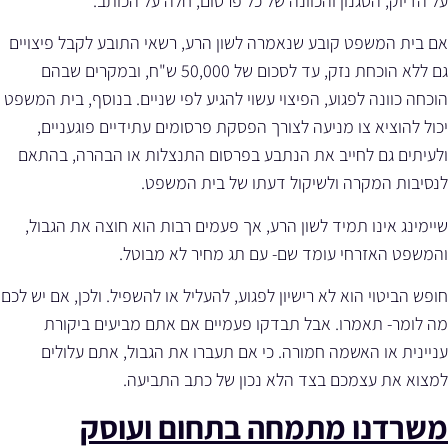
על הדיוק, הסגנון והכוונה של כל פרסום, חלה על הכותב.
אם בית המשפט קובע שנאמרה לשון הרע, רשאי התובע לקבל פיצויים
גם ללא הוכחת נזק, עד לסכום של 50,000 ש"ח, ובמקרים שבהם
הוכחה כוונה לפגוע, הפיצוי עשוי להגיע לפי שניים. בנוסף, בית המשפט
יכול להוציא צו מניעה לצורך הפסקת פרסומים עתידיים פוגעניים,
ולעיתים גם לחייב את הנתבע בפרסום התנצלות או הבהרה, בהתאם
לנסיבות המקרה ולשיקול דעתו של בית המשפט.
שיימינג אינו תמיד לשון הרע, אך פעמים רבות הוא חוצה את הגבול,
והמשפט האזרחי עומד שם- עם תג מחיר לא מבוטל.
חופש הביטוי הוא לא רישיון לפגוע, להעליל או להשפיל. ולכן, אם יש לכם
מה לומר- תאמרו. אבל תבדקו פעמיים אם אתם מביעים ביקורת
עניינית או האשמה חמורה. כי אם תעברו את הגבול, אתם עלולים
למצוא את עצמכם בצד הלא נכון של כתב התביעה.
משרדנו מתמחה בתחום ועוסק