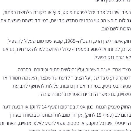
בעידן שבו כל אחד יכול לפרסם פוסט, ציוץ או ביקורת בלחיצת כפתור,
גבולות חופש הביטוי נבחנים מחדש מדי יום, במיוחד כשהם פוגשים את
הזכות לשם טוב.
חוק איסור לשון הרע, תשכ"ה–1965, קובע שפרסום שעלול להשפיל
אדם, לבזותו או לפגוע במעמדו- עלול להיחשב לעוולה אזרחית, גם אם
לא נגרם נזק בפועל.
מצד אחד, ישנה חשיבות עליונה לשיח פתוח וביקורתי בחברה
דמוקרטית; מצד שני, על הציבור לדעת שהשמצה, האשמה חמורה או
פגיעה במוניטין, במיוחד אם הן כוזבות, עלולות להיחשף לתביעת
פיצויים, גם כאשר הדברים נאמרים ב"כוונה טובה".
החוק מעניק הגנות, כגון אמת בפרסום (סעיף 14 לחוק) או הבעת דעה
בתום לב (סעיף 15 לחוק), אך הן מוגבלות ומותנות. במיוחד בעידן
הדיגיטלי, שבו כל טוקבק או סטטוס עשוי להגיע לאלפי אנשים, האחריות