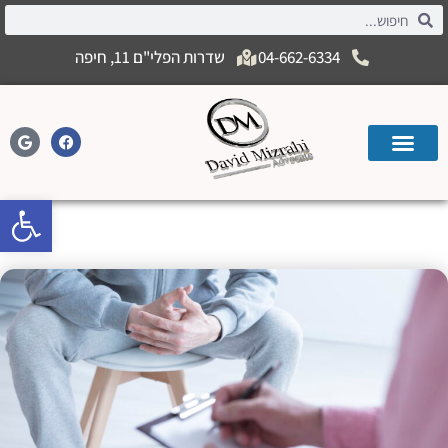
04-662-6334
שדרות הפלי"ם 11, חיפה
פתח
מהו אפוטרופוס יחידני?