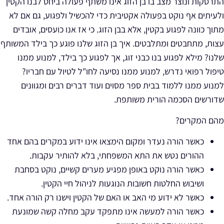
התרסקות ונוצר מצב בו בן הזוג אינו משתף פעולה ביחס לבנו הקטין
ולעיתים אף נוקט בפעולה אקטיבית כדי להכשיל ולפגוע, גם אם לא
מתוך כוונה לפגוע בקטין, אלא בבן הזוג. כי אז אנו כועסים, אובדים
עצות, מתחבטים ומתלבטים. איך בן הזוג שלנו פוגע כך בילד המשותף
שלנו? מילא לפגוע בנו כבני זוג, אך לפגוע כך בילד, למנוע ממנו
טיפול רפואי נדרש, למנוע ממנו נסיעה לחו"ל לטיול עם חבריו?
למנוע ממנו ללמוד בבית ספר מסוים ועוד דברים רבים ומגוונים
שדורשים הסכמה הורית משותפת.
מהם המקרים?
כאשר הורה נעדר ומקום הימצאו אינו ידוע במקרים בהם אחד
ההורים נטש את התא המשפחתי, בלא להותיר עקבות.
כאשר הורה נוקט באופן מפגיע מערים קשיים, נוקט בסחבת
ושיבוש החלטות חשובות הנוגעות לניהול חיי הקטין.
כאשר לא ידוע מי האב או האם של הקטין וישנו רק הורה אחד.
כאשר הורה למעשה אינו מתפקד עקב מחלה קשה שמונעת