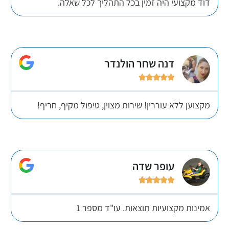
דוד מקצועי היה זמין בכל התהליך לכל שאלה.
דנה שחר הולנדר





מקצוען ללא עוררין! שירות מצוין, טיפול מקיף, חריף!
עופר שדה





אמינות מקצועיות תוצאות. עו"ד מספר 1