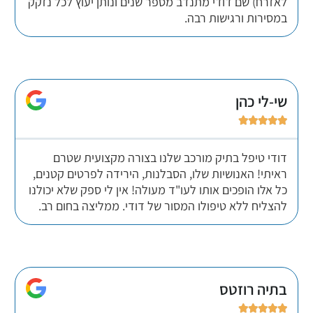
לאזרח) שם דודי מתנדב מספר שנים ונותן יעוץ לכל נזקק
במסירות ורגישות רבה.
שי-לי כהן





דודי טיפל בתיק מורכב שלנו בצורה מקצועית שטרם
ראיתי! האנושיות שלו, הסבלנות, הירידה לפרטים קטנים,
כל אלו הופכים אותו לעו"ד מעולה! אין לי ספק שלא יכולנו
להצליח ללא טיפולו המסור של דודי. ממליצה בחום רב.
בתיה רוזטס




