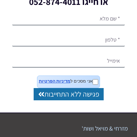
או חייגו 052-874-4011
אני מסכים ל
מדיניות הפרטיות
פגישה ללא התחייבות
מזרחי & מויאל ושות'