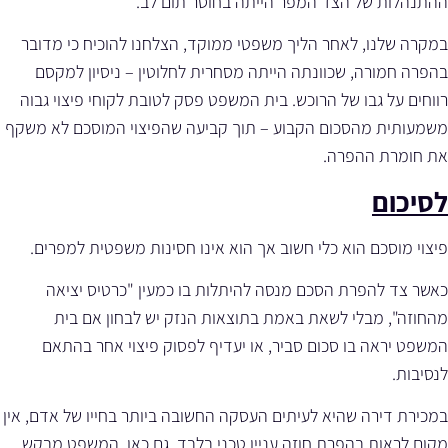
ההתנהלות של הצד המפר הייתה בחוסר תום לב.
במקרה שלנו, לאחר הליך משפטי ממוקד, הצלחנו להוכיח כי מדובר
בהפרה חמורה, שכוונתה הייתה מסחרית לחלוטין – ניסיון למקסם
רווחים על גבו של הרוכש. בית המשפט פסק לטובת לקוחי פיצוי גבוה
משמעותית מהסכום הקבוע – תוך קביעה שהפיצוי המוסכם לא משקף
את חומרת ההפרה.
לסיכום
פיצוי מוסכם הוא כלי חשוב אך הוא אינו חסינות משפטית למפרים.
כאשר צד להפרת הסכם מנסה להיתלות בו כמעין "כרטיס יציאה
מהחוזה", מבלי לשאת באמת בתוצאות הנזק יש לבחון אם בית
המשפט יראה בו סכום סביר, או יעדיף לפסוק פיצוי אחר בהתאם
לנסיבות.
במכירת דירה שהיא לעיתים העסקה החשובה ביותר בחייו של אדם, אין
מקום לראות בהפרת חוזה עניין טכני בלבד. גם כאן, המשפט מבקש