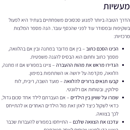
מעשיות
הדרך הטובה ביותר למנוע סכסוכים משפחתיים בעתיד היא לפעול
בשקיפות ובמסודר עוד לפני שהכסף עובר. הנה מספר המלצות
מרכזיות:
הכינו הסכם כתוב
– בין אם מדובר במתנה ובין אם בהלוואה,
מסמך כתוב וחתום הוא הבסיס להגנה משפטית.
הגדירו מראש את מהות ההעברה
– ציינו במפורש אם זו מתנה,
הלוואה, מקדמה על ירושה או השתתפות במימון.
קבעו תנאים ברורים להלוואה
– מועד השבה, ריבית, לוח
סילוקין, ובטוחות אם רלוונטי.
שמרו על שוויון בין הילדים
– אם העברתם לילד אחד סכום גדול,
כדאי לשקול כיצד לאזן זאת מול הילדים האחרים או להתייחס
לכך בצוואה.
עדכנו את הצוואה שלכם
– התייחסו במפורש להעברות שכבר
בוצעו כדי למנוע ויכוחים לאחר פטירתכם.