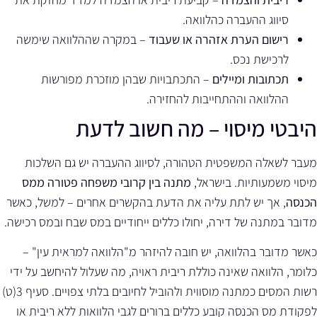
סיווג ההעברה כהלוואה.
רישום הערת אזהרה או שעבוד
– במקרה שההלוואה שימשה
לרכישת נכס.
תכתובות ומיילים
– התכתבויות שבהן מוזכרת מפורשות
ההלוואה וההתחייבות להחזירה.
היבטי מיסוי – מה חשוב לדעת
מעבר לשאלה המשפטית הטהורה, לסיווג ההעברה יש גם השלכות
מיסוי משמעותיות. בישראל,
מתנה בין קרובי משפחה פטורה ממס
הכנסה
, אך יש לתת עליה את הדעת בהקשרים אחרים – למשל, כאשר
מדובר במתנה של דירה, יחולו כללים ייחודיים במס שבח ובמס רכישה.
כאשר מדובר בהלוואה, יש חובה להיזהר מ"הלוואה למראית עין" –
כלומר, הלוואה שאינה כוללת ריבית ראויה, מה שעלול להיחשב על ידי
רשות המסים כמתנה מוסווית ולהוביל לחיובים בלתי צפויים. סעיף 3(ט)
לפקודת מס הכנסה קובע כללים ברורים לגבי הלוואות ללא ריבית או